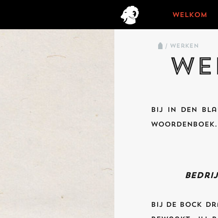
welkom
/ werken
We
Bij In den Bl
woordenboek. 
Bedrij
Bij de Bock dr