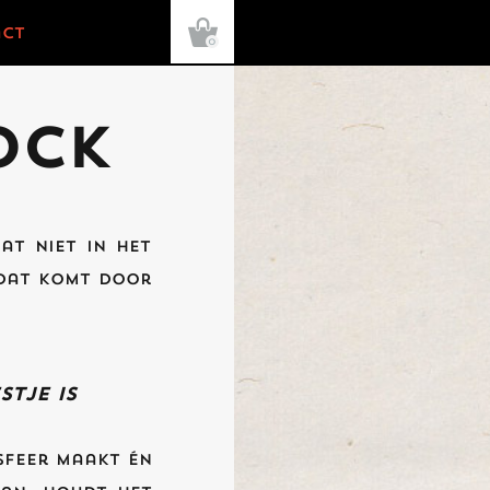
ct
0
ock
at niet in het
 dat komt door
stje is
 sfeer maakt én