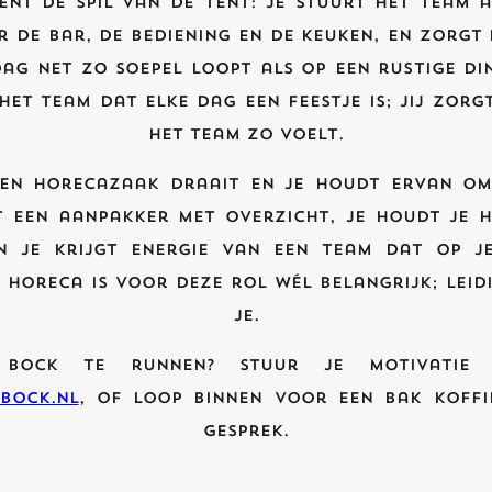
bent de spil van de tent: je stuurt het team 
r de bar, de bediening en de keuken, en zorgt 
ag net zo soepel loopt als op een rustige di
het team dat elke dag een feestje is; jij zorg
het team zo voelt.
een horecazaak draait en je houdt ervan om 
t een aanpakker met overzicht, je houdt je 
n je krijgt energie van een team dat op j
 horeca is voor deze rol wél belangrijk; leid
je.
Bock te runnen? Stuur je motivatie
bock.nl
, of loop binnen voor een bak koffi
gesprek.