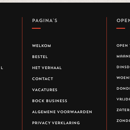
PAGINA'S
OPE
WELKOM
open 
Maan
BESTEL
Dins
nl
HET VERHAAL
Woen
CONTACT
Dond
VACATURES
Vrijd
BOCK BUSINESS
Zate
ALGEMENE VOORWAARDEN
Zond
PRIVACY VERKLARING