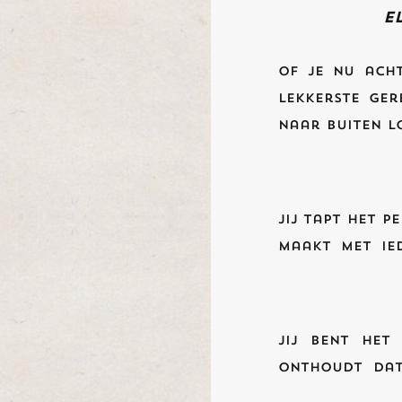
E
Of je nu ach
lekkerste ger
naar buiten lo
Jij tapt het p
maakt met ied
Jij bent het
onthoudt dat